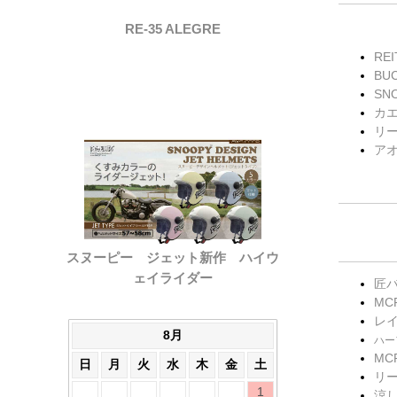
RE-35 ALEGRE
RE
BU
SN
カエ
リー
アオ
スヌーピー ジェット新作 ハイウ
ェイライダー
匠
MC
レ
8月
ハー
MC
日
月
火
水
木
金
土
リ
1
涼