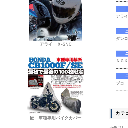
アライ
ダンロ
アライ Ｘ-SNC
ＮＧＫ
ブコ
カテ
匠 車種専用バイクカバー
カテゴリ