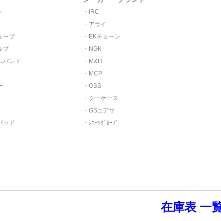
ト
IRC
アライ
ューブ
EKチェーン
ルブ
NGK
ムバンド
M&H
MCP
ー
OSS
クーケース
GSユアサ
パッド
ｼｮｰﾜｸﾞﾛｰﾌﾞ
在庫表 一